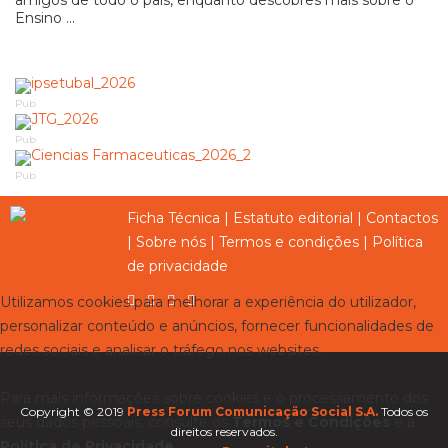
amigos de todo o país, enquanto descobres mais sobre o
Ensino ...
Pub
Pub
Pub
Ficha Técnica
|
Estatuto editorial
|
Contactos
|
Sobre nós
|
Termos e condições
|
Política
de privacidade
Utilizamos cookies para melhorar a experiência do utilizador,
personalizar conteúdo e anúncios, fornecer funcionalidades de
redes sociais e analisar o tráfego nos websites.
Para mais informações sobre cookies e o processamento dos
Copyright © 2019
Press Forum Comunicação Social S.A.
Todos os
seus dados pessoais, consulte os
Termos e Condições
e a
direitos reservados.
Política de Privacidade
.