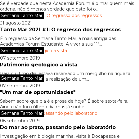
Se é verdade que nesta Academia Forum é o mar quem mais
ordena, não é menos verdade que este foi o...
Semana Tanto Mar
31 agosto 2021
Tanto Mar 2021 #1: O regresso dos regressos
É o regresso da Semana Tanto Mar, a mais antiga das
Academias Forum Estudante. A viver a sua 11ª...
Semana Tanto Mar
07 setembro 2019
Património geológico à vista
Para o último dia, estava reservado um mergulho na riqueza
Semana Tanto Mar
geológica local, com a realização de um...
07 setembro 2019
"Um mar de oportunidades"
Sabem sobre que dia é a prosa de hoje? É sobre sexta-feira.
Ainda não foi o último dia mas já soube...
Semana Tanto Mar
06 setembro 2019
Do mar ao prato, passando pelo laboratório
Investigação em biologia marinha, visita à Docapesca e