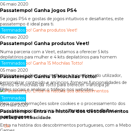
06 maio 2020
Passatempo! Ganha jogos PS4
Se jogas PS4 e gostas de jogos intuitivos e desafiantes, este
passatempo é ideal para ti.
Terminados
06 maio 2020
Passatempo! Ganha produtos Veet!
Numa parceria com a Veet, estamos a oferecer 5 kits
depilatórios para mulher e 4 kits depilatórios para homem
Terminados
05 maio 2020
Utilizamos cookies para melhorar a experiência do utilizador,
Passatempo! Ganha 15 Mochilas Totto!
personalizar conteúdo e anúncios, fornecer funcionalidades de
Temos 15 mochilas da Totto para oferecer. Participa já!
redes sociais e analisar o tráfego nos websites.
Terminados
Para mais informações sobre cookies e o processamento dos
05 maio 2020
seus dados pessoais, consulte os
Termos e Condições
e a
Passatempo: Entra na história dos descobrimentos
portugueses
Política de Privacidade
.
Entra na história dos descobrimentos portugueses, com a Mebo
Ok
Games.