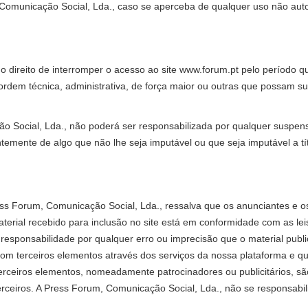
Comunicação Social, Lda., caso se aperceba de qualquer uso não aut
o direito de interromper o acesso ao site www.forum.pt pelo período q
rdem técnica, administrativa, de força maior ou outras que possam su
ão Social, Lda., não poderá ser responsabilizada por qualquer suspen
emente de algo que não lhe seja imputável ou que seja imputável a tí
ress Forum, Comunicação Social, Lda., ressalva que os anunciantes e o
terial recebido para inclusão no site está em conformidade com as lei
esponsabilidade por qualquer erro ou imprecisão que o material public
r com terceiros elementos através dos serviços da nossa plataforma e q
terceiros elementos, nomeadamente patrocinadores ou publicitários, sã
terceiros. A Press Forum, Comunicação Social, Lda., não se responsabil