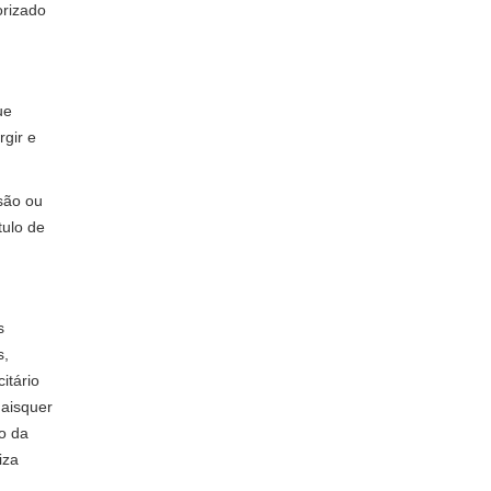
orizado
ue
rgir e
são ou
tulo de
s
s,
itário
uaisquer
o da
iza