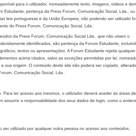
sponível para o utilizador, nomeadamente texto, imagens, vídeos e de
um Estudante, pertença da Press Forum, Comunicação Social, Lda., o
 das leis portuguesas e da União Europeia, não podendo ser utilizado f
mento do Press Forum, Comunicação Social, Lda..
onteúdos da Press Forum, Comunicação Social Lda., que não visem o
evidamente identificados, são pertença da Forum Estudante, incluind
gráficos, textos ou apresentações. A Forum Estudante rejeita qualquer
elementos acima citados, salvo as exceções permitidas por lei, nomea
da a sua origem. O conteúdo deste site não poderá ser copiado, alterad
 Forum, Comunicação Social, Lda..
. Para ter acesso aos mesmos, o utilizador deverá aceder às áreas de
a em assumir a responsabilidade dos seus dados de login, como o ender
o ser utilizado por qualquer outra pessoa no acesso aos conteúdos;