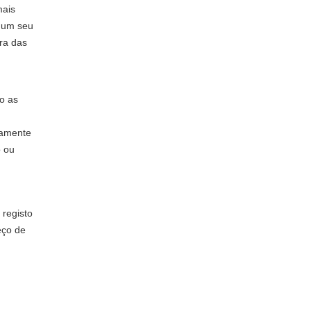
mais
u um seu
ora das
o as
damente
o ou
 registo
eço de