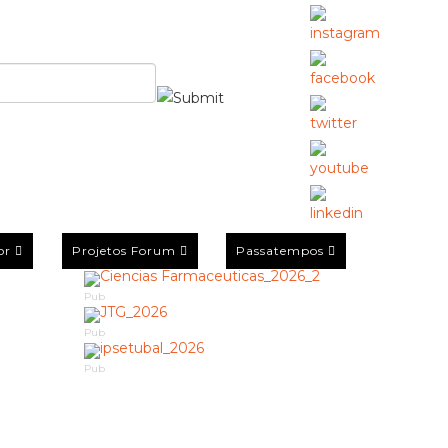
or
Projetos Forum
Passatempos
Pub
Pub
Pub