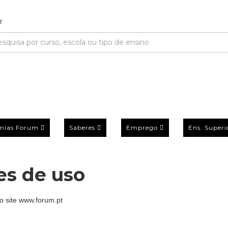
mias Forum
Saberes
Emprego
Ens. Superi
es de uso
o site www.forum.pt