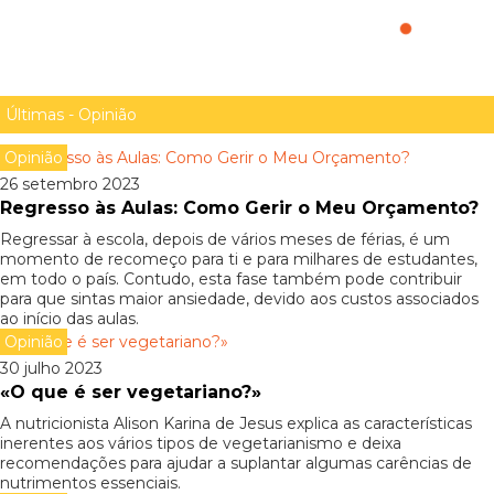
«Porque é que o Oceano é um setor do futuro?»
A Vida Luminosa, crítica de Vasco Andrade
Últimas - Opinião
Opinião
26 setembro 2023
Regresso às Aulas: Como Gerir o Meu Orçamento?
Regressar à escola, depois de vários meses de férias, é um
momento de recomeço para ti e para milhares de estudantes,
em todo o país. Contudo, esta fase também pode contribuir
para que sintas maior ansiedade, devido aos custos associados
ao início das aulas.
Opinião
30 julho 2023
«O que é ser vegetariano?»
A nutricionista Alison Karina de Jesus explica as características
inerentes aos vários tipos de vegetarianismo e deixa
recomendações para ajudar a suplantar algumas carências de
nutrimentos essenciais.