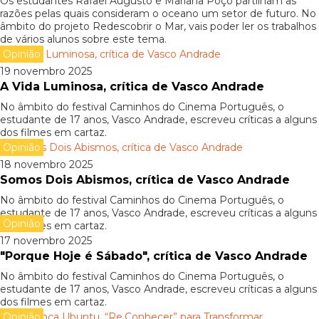
Os estudantes Rafael Augusto e Mariana Poço partilham as
razões pelas quais consideram o oceano um setor de futuro. No
âmbito do projeto Redescobrir o Mar, vais poder ler os trabalhos
de vários alunos sobre este tema.
Opinião
19 novembro 2025
A Vida Luminosa, crítica de Vasco Andrade
No âmbito do festival Caminhos do Cinema Português, o
estudante de 17 anos, Vasco Andrade, escreveu críticas a alguns
dos filmes em cartaz.
Opinião
18 novembro 2025
Somos Dois Abismos, crítica de Vasco Andrade
No âmbito do festival Caminhos do Cinema Português, o
estudante de 17 anos, Vasco Andrade, escreveu críticas a alguns
Opinião
dos filmes em cartaz.
17 novembro 2025
"Porque Hoje é Sábado", crítica de Vasco Andrade
No âmbito do festival Caminhos do Cinema Português, o
estudante de 17 anos, Vasco Andrade, escreveu críticas a alguns
dos filmes em cartaz.
Opinião