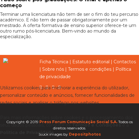
começo
Terminar uma licenciatura não tem de ser o fim do teu percurso
académico. E não tem de passar obrigatoriamente por um
mestrado. A oferta formativa de ensino superior oferece-te um
outro rumo pós-licenciatura. Bem-vindo ao mundo da
especialização.
Ficha Técnica
|
Estatuto editorial
|
Contactos
|
Sobre nós
|
Termos e condições
|
Política
de privacidade
Utilizamos cookies para melhorar a experiência do utilizador,
personalizar conteúdo e anúncios, fornecer funcionalidades de
redes sociais e analisar o tráfego nos websites.
Para mais informações sobre cookies e o processamento dos
Copyright © 2019
Press Forum Comunicação Social S.A.
Todos os
seus dados pessoais, consulte os
Termos e Condições
e a
direitos reservados.
Política de Privacidade
.
Stock images by
Depositphotos