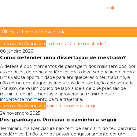
O caminho depois da Licenciatura
Vale a pena fazer um mestrado?
Últimas - Formação Avançada
Formação Avançada
08 janeiro 2026
Como defender uma dissertação de mestrado?
A defesa é dos momentos de passagem dos mais temidos, por
assim dizer, do meio académico, mas deve ser encarado como
uma valiosa oportunidade para enriqueceres o teu trabalho, e
não como um ataque às fraquezas da dissertação apresentada.
Por isso, deixa um pouco de lado a ideia de que precisas de
munir-te de argumentos e aproveita ao máximo este
importante momento da tua trajetória.
Formação Avançada
24 novembro 2025
Pós-graduação. Procurar o caminho a seguir
Terminar uma licenciatura não tem de ser o fim do teu percurso
académico. E não tem de passar obrigatoriamente por um