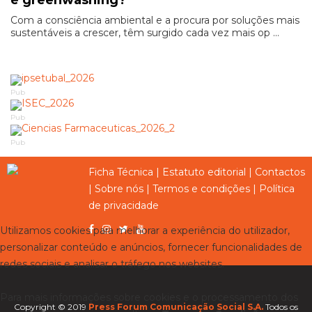
é greenwashing?
Com a consciência ambiental e a procura por soluções mais
sustentáveis a crescer, têm surgido cada vez mais op ...
Pub
Pub
Pub
Ficha Técnica
|
Estatuto editorial
|
Contactos
|
Sobre nós
|
Termos e condições
|
Política
de privacidade
Utilizamos cookies para melhorar a experiência do utilizador,
personalizar conteúdo e anúncios, fornecer funcionalidades de
redes sociais e analisar o tráfego nos websites.
Para mais informações sobre cookies e o processamento dos
Copyright © 2019
Press Forum Comunicação Social S.A.
Todos os