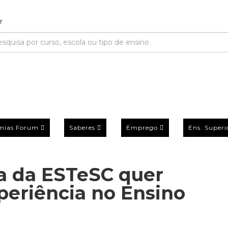
mias Forum
Saberes
Emprego
Ens. Superi
ra da ESTeSC quer
periência no Ensino