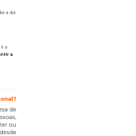
ia a dia
 é a
ntir a
ional?
esa de
ssoas,
zer ou
 desde