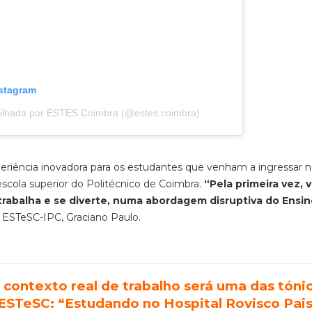
nstagram
tilhada por ESTES Coimbra (@estes.coimbra)
periência inovadora para os estudantes que venham a ingressar n
 escola superior do Politécnico de Coimbra.
“Pela primeira vez,
trabalha e se diverte, numa abordagem disruptiva do Ensi
 ESTeSC-IPC, Graciano Paulo.
 contexto real de trabalho será uma das tóni
 ESTeSC: “Estudando no Hospital Rovisco Pais