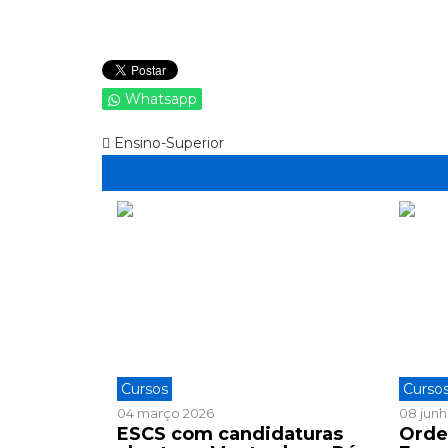
Whatsapp
Ensino-Superior
Cursos
Curso
04 março 2026
08 jun
ESCS com candidaturas
Orde