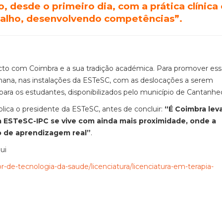
 desde o primeiro dia, com a prática clínica
balho, desenvolvendo competências”.
cto com Coimbra e a sua tradição académica. Para promover ess
semana, nas instalações da ESTeSC, com as deslocações a serem
 para os estudantes, disponibilizados pelo município de Cantanhe
plica o presidente da ESTeSC, antes de concluir:
“É Coimbra lev
a ESTeSC-IPC se vive com ainda mais proximidade, onde a
o de aprendizagem real”
.
ui
or-de-tecnologia-da-saude/licenciatura/licenciatura-em-terapia-