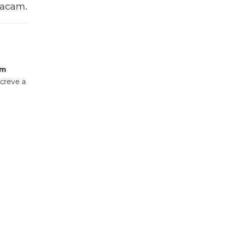
tacam.
ém
screve a