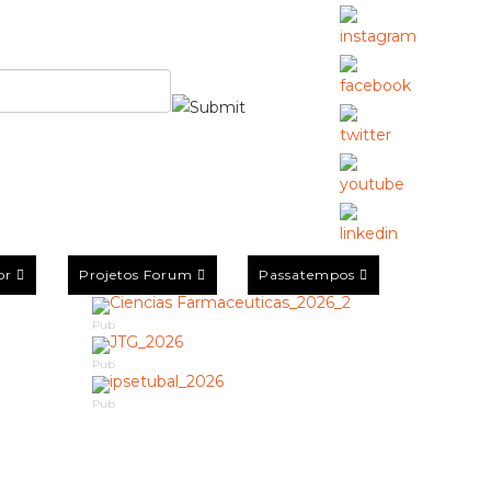
or
Projetos Forum
Passatempos
Pub
Pub
Pub