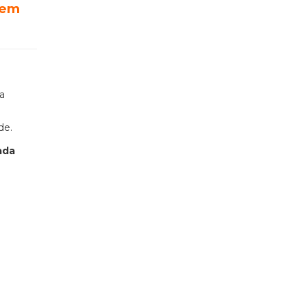
 em
a
de.
ada