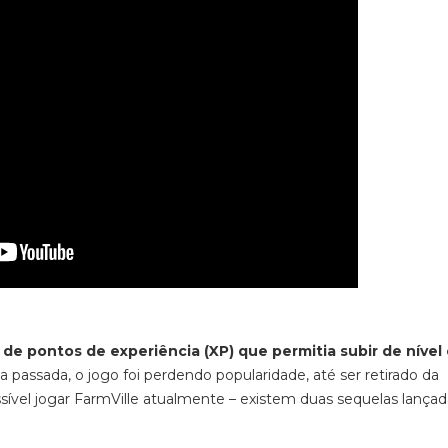
e pontos de experiência (XP) que permitia subir de nível
passada, o jogo foi perdendo popularidade, até ser retirado da
sível jogar
FarmVille
atualmente – existem duas sequelas lança