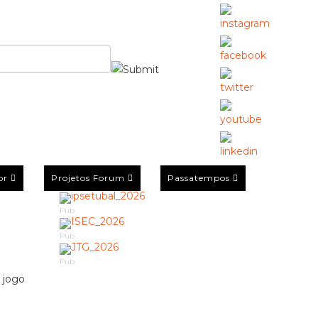
or
Projetos Forum
Passatempos
Pub
Pub
Pub
 jogo