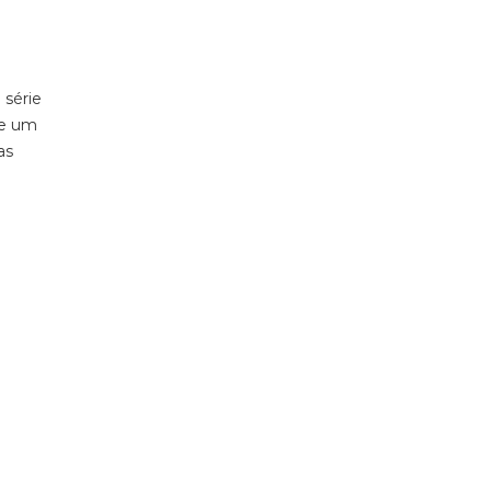
 série
de um
as