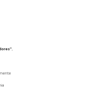
dores”
,
amente
ia