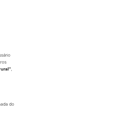
ssário
tros
rural”
,
hada do