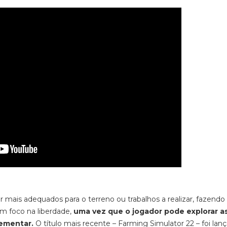
or mais adequados para o terreno ou trabalhos a realizar, fazendo
m foco na liberdade,
uma vez que o jogador pode explorar as
lementar.
O título mais recente –
Farming Simulator 22
– foi lan