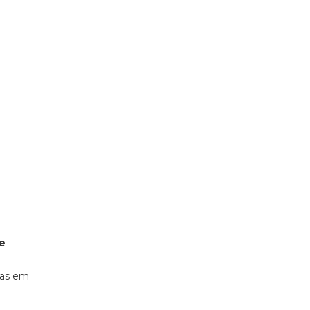
 e
das em