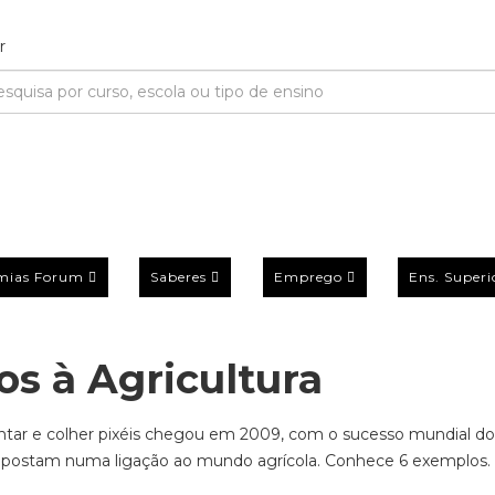
mias Forum
Saberes
Emprego
Ens. Superi
os à Agricultura
antar e colher pixéis chegou em 2009, com o sucesso mundial do
e apostam numa ligação ao mundo agrícola. Conhece 6 exemplos.