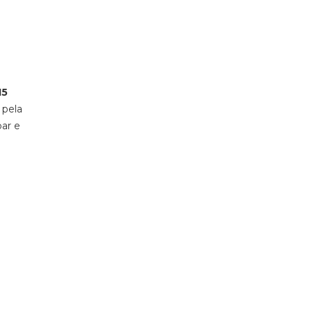
15
 pela
par e