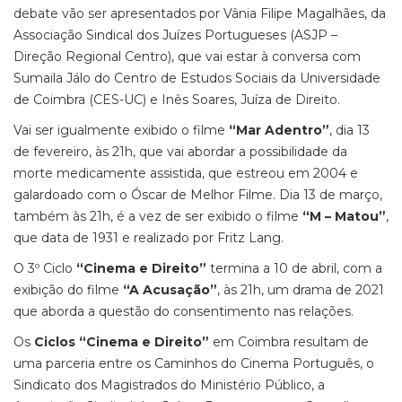
debate vão ser apresentados por Vânia Filipe Magalhães, da
Associação Sindical dos Juízes Portugueses (ASJP –
Direção Regional Centro), que vai estar à conversa com
Sumaila Jálo do Centro de Estudos Sociais da Universidade
de Coimbra (CES-UC) e Inês Soares, Juíza de Direito.
Vai ser igualmente exibido o filme
“Mar Adentro”
, dia 13
de fevereiro, às 21h, que vai abordar a possibilidade da
morte medicamente assistida, que estreou em 2004 e
galardoado com o Óscar de Melhor Filme. Dia 13 de março,
também às 21h, é a vez de ser exibido o filme
“M – Matou”
,
que data de 1931 e realizado por Fritz Lang.
O 3º Ciclo
“Cinema e Direito”
termina a 10 de abril, com a
exibição do filme
“A Acusação”
, às 21h, um drama de 2021
que aborda a questão do consentimento nas relações.
Os
Ciclos “Cinema e Direito”
em Coimbra resultam de
uma parceria entre os Caminhos do Cinema Português, o
Sindicato dos Magistrados do Ministério Público, a