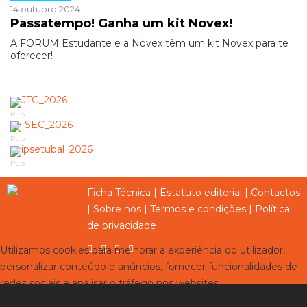
14 outubro 2024
Passatempo! Ganha um kit Novex!
A FORUM Estudante e a Novex têm um kit Novex para te
oferecer!
Pub
Pub
Pub
Ficha Técnica
|
Estatuto editorial
|
Contactos
|
Sobre nós
|
Termos e condições
|
Política
de privacidade
Utilizamos cookies para melhorar a experiência do utilizador,
personalizar conteúdo e anúncios, fornecer funcionalidades de
redes sociais e analisar o tráfego nos websites.